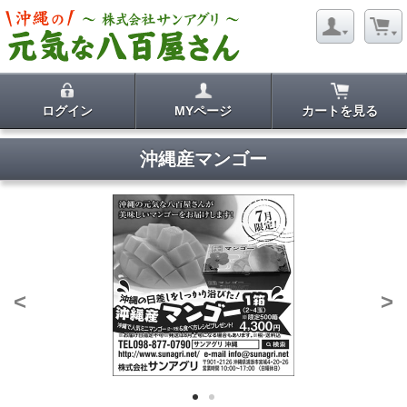
ようこそ ゲストさん
ログイン
MYページ
カートを見る
新規会員登録
沖縄産マンゴー
当サイトについて
お問い合わせ
特定商取引に関する表記
プライバシーポリシー
Copyright © 2005- 2026 sanagri.inc All rights reserved.
<
>